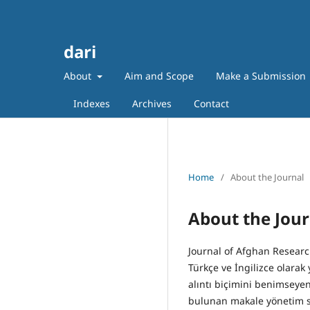
dari
About
Aim and Scope
Make a Submission
Indexes
Archives
Contact
Home
/
About the Journal
About the Jour
Journal of Afghan Research
Türkçe ve İngilizce olarak
alıntı biçimini benimseye
bulunan makale yönetim si