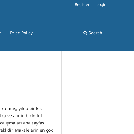
Register
Login
y
Price Policy
Search
urulmuş, yılda bir kez
kça ve alıntı biçimini
alışmaları ana sayfası
klidir. Makalelerin en çok