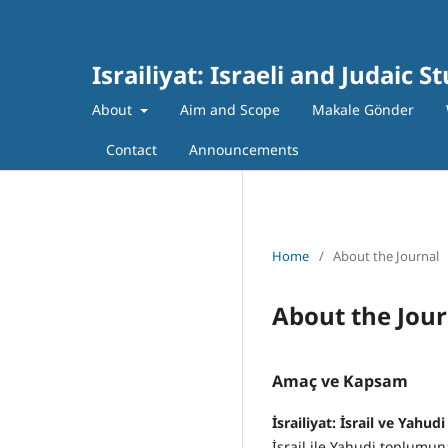
Israiliyat: Israeli and Judaic S
About
Aim and Scope
Makale Gönder
Contact
Announcements
Home
/
About the Journal
About the Jour
Amaç ve Kapsam
İsrailiyat: İsrail ve Yahud
İsrail ile Yahudi toplumuna