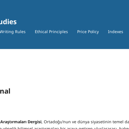
tudies
Writing Rules
Ethical Principles
Price Policy
Indexes
nal
i Araştırmaları Dergisi
, Ortadoğu’nun ve dünya siyasetinin temel da
 yönelik bilimsel araştırmaları bir araya getiren uluslararası, hake