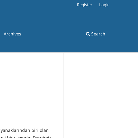
Register
Login
Archives
Search
yanaklarından biri olan
mli bir yayındır. Dergimiz;