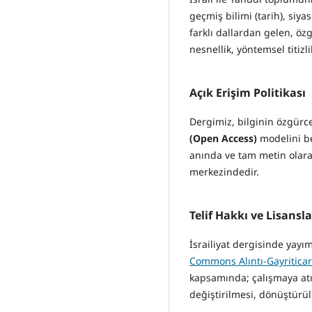
geçmiş bilimi (tarih), siyas
farklı dallardan gelen, özg
nesnellik, yöntemsel titizl
Açık Erişim Politikası
Dergimiz, bilginin özgürc
(Open Access)
modelini be
anında ve tam metin olarak 
merkezindedir.
Telif Hakkı ve Lisans
İsrailiyat dergisinde yayım
Commons Alıntı-Gayriticar
kapsamında; çalışmaya atıf
değiştirilmesi, dönüştürül