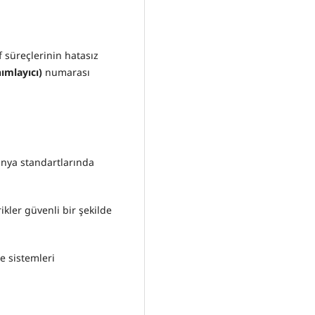
f süreçlerinin hatasız
ımlayıcı)
numarası
dünya standartlarında
kler güvenli bir şekilde
e sistemleri