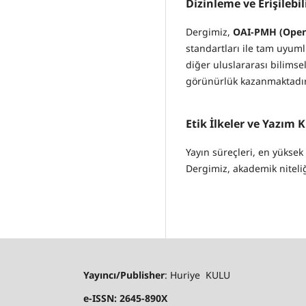
Dizinleme ve Erişilebil
Dergimiz,
OAI-PMH (Open 
standartları ile tam uyum
diğer uluslararası bilims
görünürlük kazanmaktadır
Etik İlkeler ve Yazım K
Yayın süreçleri, en yüksek t
Dergimiz, akademik niteliğ
Yayıncı/Publisher
: Huriye KULU
e-ISSN: 2645-890X