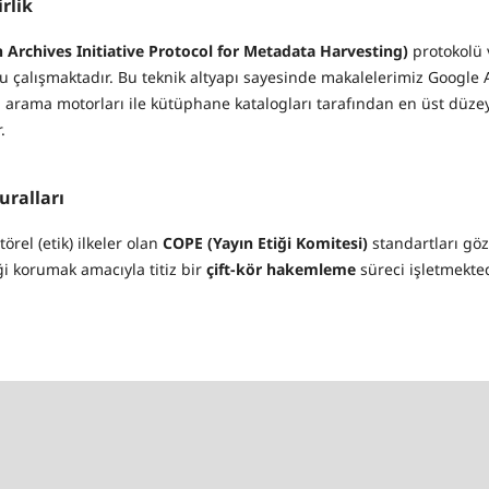
irlik
Archives Initiative Protocol for Metadata Harvesting)
protokolü 
lu çalışmaktadır. Bu teknik altyapı sayesinde makalelerimiz Google 
el arama motorları ile kütüphane katalogları tarafından en üst düz
.
uralları
örel (etik) ilkeler olan
COPE (Yayın Etiği Komitesi)
standartları göz
i korumak amacıyla titiz bir
çift-kör hakemleme
süreci işletmekted