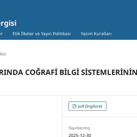
rgisi
er
Etik İlkeler ve Yayın Politikası
Yazım Kuralları
lesi
INDA COĞRAFİ BİLGİ SİSTEMLERİNİ
pdf (İngilizce)
Yayınlanmış
2025-12-30