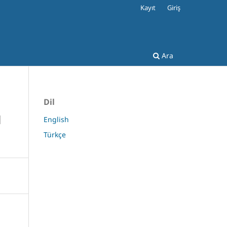
Kayıt
Giriş
Ara
Dil
N
English
Türkçe