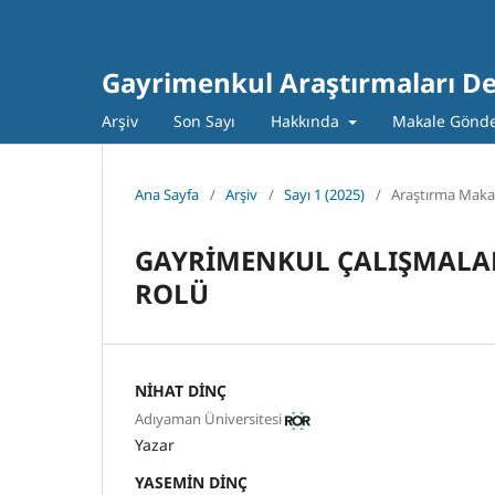
Gayrimenkul Araştırmaları De
Arşiv
Son Sayı
Hakkında
Makale Gönd
Ana Sayfa
/
Arşiv
/
Sayı 1 (2025)
/
Araştırma Maka
GAYRİMENKUL ÇALIŞMALAR
ROLÜ
NİHAT DİNÇ
Adıyaman Üniversitesi
Yazar
YASEMİN DİNÇ