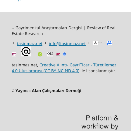
∴ Gayrimenkul Araştırmaları Dergisi | Review of Real
Estate Research
⋮
tasinmaz.net
⋮
info@tasinmaz.net
⋮
¨¨
tasinmaz.net,
Creative Alıntı- GayriTicari- Türetilemez
4.0 Uluslararası (CC BY-NC-ND 4.0)
ile lisanslanmıştır.
∴
Yayıncı: Alan Çalışmaları Derneği